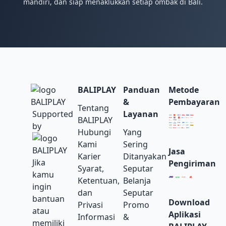
mandiri, dan siap menaklukkan setiap ombak di Bali.
BALIPLAY
Panduan
Metode
&
Pembayaran
Tentang
Supported
Layanan
BALIPLAY
by
Hubungi
Yang
Kami
Sering
Jasa
Karier
Ditanyakan
Jika
Pengiriman
Syarat,
Seputar
kamu
Ketentuan,
Belanja
ingin
dan
Seputar
bantuan
Download
Privasi
Promo
atau
Aplikasi
Informasi
&
memiliki