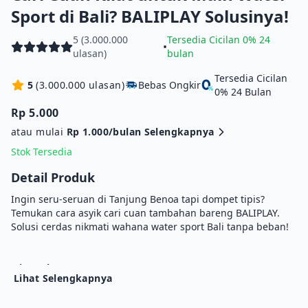
Sport di Bali? BALIPLAY Solusinya!
5 (3.000.000
Tersedia Cicilan 0% 24
•
ulasan)
bulan
Tersedia Cicilan
5
(3.000.000 ulasan)
Bebas Ongkir
0% 24 Bulan
Rp 5.000
atau mulai
Rp 1.000/bulan
Selengkapnya
Stok Tersedia
Detail Produk
Ingin seru-seruan di Tanjung Benoa tapi dompet tipis?
Temukan cara asyik cari cuan tambahan bareng BALIPLAY.
Solusi cerdas nikmati wahana water sport Bali tanpa beban!
Isi Kotak :
Lihat Selengkapnya
• iPhone dengan iOS 26.
• Kabel USB-C ke USB-C.